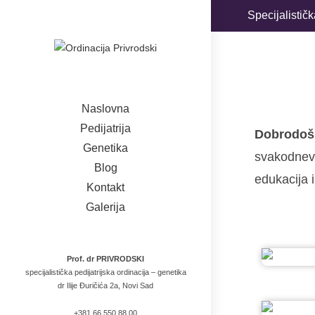
Specijalistič
Naslovna
Pedijatrija
Dobrodošl
Genetika
svakodnevn
Blog
edukacija i
Kontakt
Galerija
Prof. dr PRIVRODSKI
specijalistička pedijatrijska ordinacija – genetika
dr Ilije Đuričića 2a, Novi Sad
+381 66 550 88 00